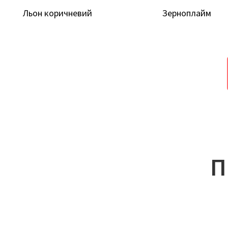
Льон коричневий
Зерноплайм
П