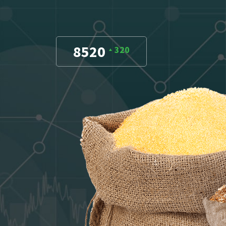
8520
320