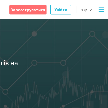
Зареєструватися
Увійти
Укр
гів на