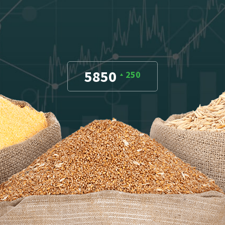
5850
250