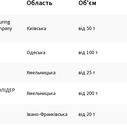
Область
Об'єм
uring
ompany
Київська
від 50 т
Одеська
від 100 т
Хмельницька
від 25 т
ОЛІДЕР
Хмельницька
від 200 т
Івано-Франківська
від 20 т