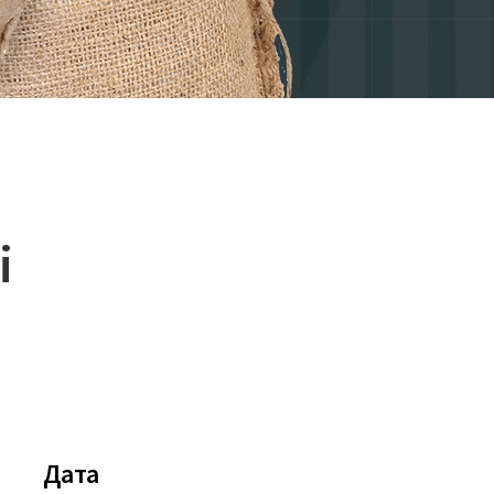
і
Дата