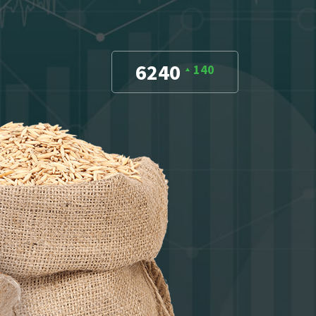
6240
140