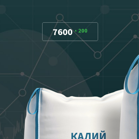
7600
200