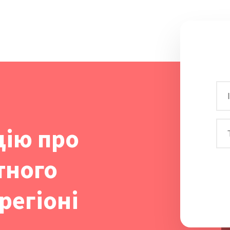
цію про
тного
регіоні