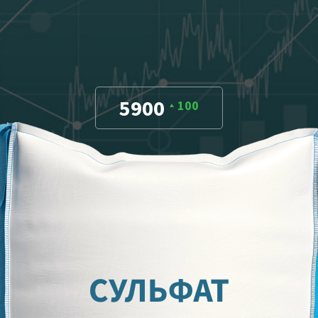
5900
100