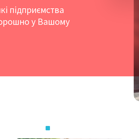
які підприємства
борошно у Вашому