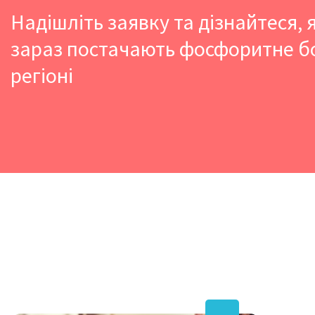
Надішліть заявку та дізнайтеся, 
зараз постачають фосфоритне 
регіоні