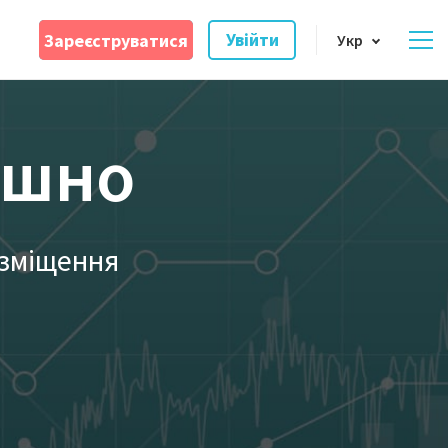
Зареєструватися
Увійти
Укр
ошно
озміщення