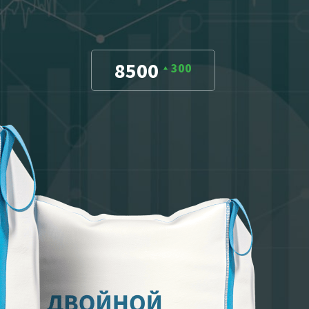
8500
300