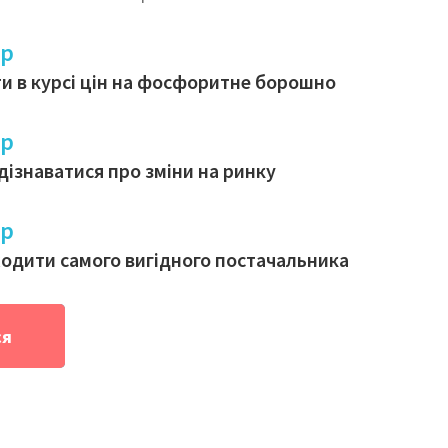
ер
ти в курсі цін на фосфоритне борошно
ер
ізнаватися про зміни на ринку
ер
одити самого вигідного постачальника
ся