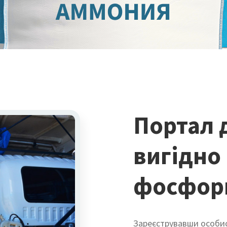
Портал 
вигідно
фосфор
Зареєструвавши особис