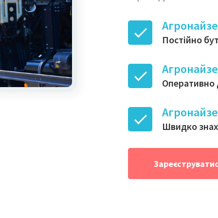
Агронайз
Постійно бу
Агронайз
Оперативно д
Агронайз
Швидко знах
Зареєструвати