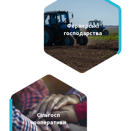
Фермерські
господарства
Сільгосп
кооперативи