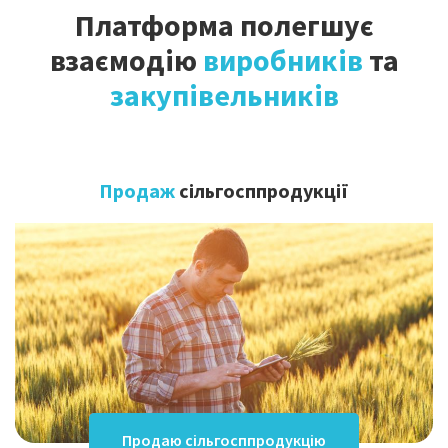
Платформа полегшує
взаємодію
виробників
та
закупівельників
Продаж
сільгосппродукції
Продаю сільгосппродукцію