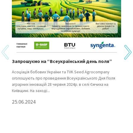
Запрошуємо на “Всеукраїнський день поля”
За
Пр
Асоціація бобових України та TVK Seed Agrocompany
оголошують про проведення Всеукраїнського Дня Поля
18 
аграрних інновацій 28 червня 2024р. в селі Ємчиха на
ко
Київщині. На заході...
про
асп
25.06.2024
20