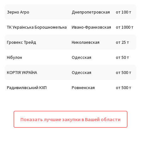
Зерно Агро
Днепропетровская
от 100 т
ТК Українська Борошномельна
Ивано-Франковская
от 1000 т
Гровекс Трейд
Николаевская
от 25 т
Нібулон
Одесская
от 50 т
КОРТІЯ УКРАЇНА
Одесская
от 500 т
Радивилівський КХП
Ровненская
от 500 т
Показать лучшие закупки в Вашей области