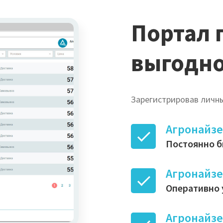
Портал 
выгодно
Зарегистрировав личны
Агронайз
Постоянно б
Агронайз
Оперативно 
Агронайз