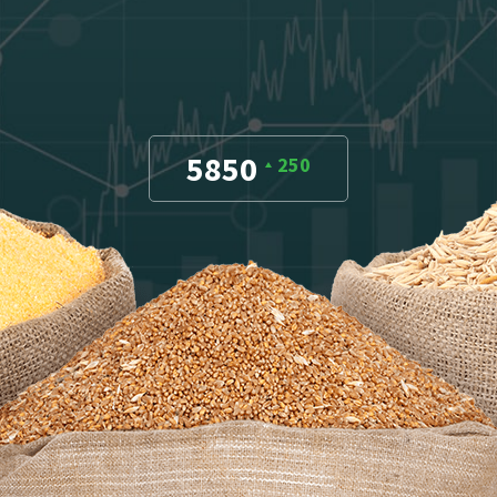
5850
250