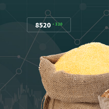
8520
320