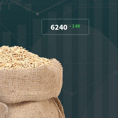
6240
140